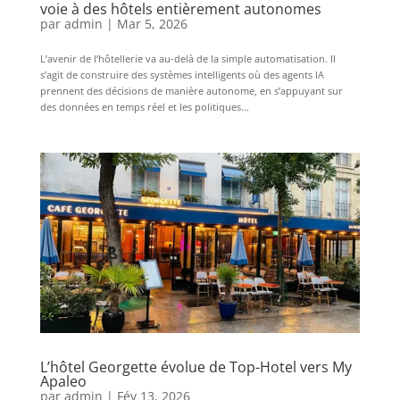
voie à des hôtels entièrement autonomes
par
admin
|
Mar 5, 2026
L’avenir de l’hôtellerie va au-delà de la simple automatisation. Il
s’agit de construire des systèmes intelligents où des agents IA
prennent des décisions de manière autonome, en s’appuyant sur
des données en temps réel et les politiques...
L’hôtel Georgette évolue de Top-Hotel vers My
Apaleo
par
admin
|
Fév 13, 2026