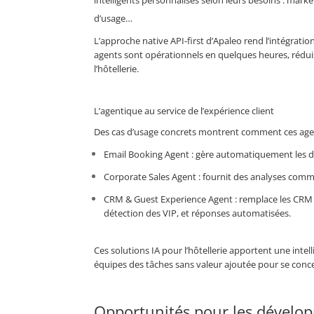
intelligents personnalisés selon leurs besoins : market
d’usage…
L’approche native API-first d’Apaleo rend l’intégration
agents sont opérationnels en quelques heures, réduis
l’hôtellerie.
L’agentique au service de l’expérience client
Des cas d’usage concrets montrent comment ces agents 
Email Booking Agent : gère automatiquement les d
Corporate Sales Agent : fournit des analyses com
CRM & Guest Experience Agent : remplace les CRM tr
détection des VIP, et réponses automatisées.
Ces solutions IA pour l’hôtellerie apportent une inte
équipes des tâches sans valeur ajoutée pour se concentr
Opportunités pour les dévelop