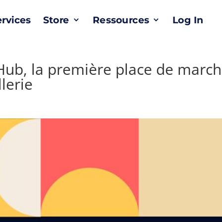
ervices
Store
Ressources
Log In
Hub, la première place de marc
llerie