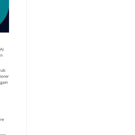
IA)
on
 Hub
iorer
 gain
tre