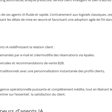
ing automatisé, analyse prédictive, service client intelligent et bien d’autres
 de ces agents IA fluide et rapide. Contrairement aux logiciels classiques, ce
ant les délais de mise en œuvre et favorisant une adoption agile de l’IA dan
IA redéfinissent la relation client :
emandes par e-mail et crée/modifie des réservations via Apaleo.
merciales et recommandations de vente B2B.
aditionnels avec une personnalisation instantanée des profils clients,
lligence opérationnelle puissante et complètement inédite, tout en libérant l
er sur l’essentiel : la satisfaction du client.
peurs d’agents IA