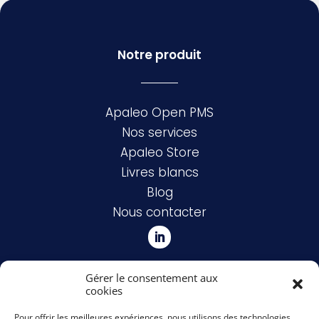
Notre produit
Apaleo Open PMS
Nos services
Apaleo Store
Livres blancs
Blog
Nous contacter
Mentions légales
Gérer le consentement aux
Politique de confidentialités
cookies
Pour offrir les meilleures expériences, nous utilisons des technologies