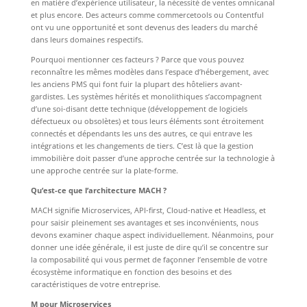
en matière d’expérience utilisateur, la nécessité de ventes omnicanal
et plus encore. Des acteurs comme commercetools ou Contentful
ont vu une opportunité et sont devenus des leaders du marché
dans leurs domaines respectifs.
Pourquoi mentionner ces facteurs ? Parce que vous pouvez
reconnaître les mêmes modèles dans l’espace d’hébergement, avec
les anciens PMS qui font fuir la plupart des hôteliers avant-
gardistes. Les systèmes hérités et monolithiques s’accompagnent
d’une soi-disant dette technique (développement de logiciels
défectueux ou obsolètes) et tous leurs éléments sont étroitement
connectés et dépendants les uns des autres, ce qui entrave les
intégrations et les changements de tiers. C’est là que la gestion
immobilière doit passer d’une approche centrée sur la technologie à
une approche centrée sur la plate-forme.
Qu’est-ce que l’architecture MACH ?
MACH signifie Microservices, API-first, Cloud-native et Headless, et
pour saisir pleinement ses avantages et ses inconvénients, nous
devons examiner chaque aspect individuellement. Néanmoins, pour
donner une idée générale, il est juste de dire qu’il se concentre sur
la composabilité qui vous permet de façonner l’ensemble de votre
écosystème informatique en fonction des besoins et des
caractéristiques de votre entreprise.
M pour Microservices