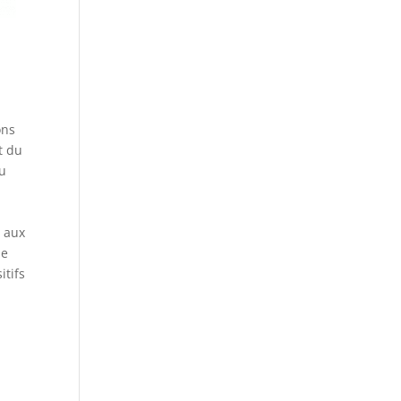
ons
t du
du
 aux
se
itifs