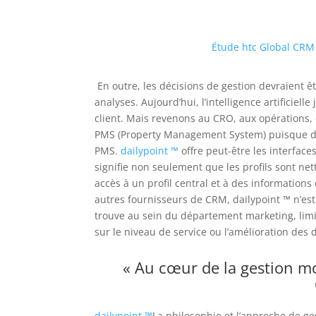
Étude htc Global CRM 
En outre, les décisions de gestion devraient ê
analyses.
Aujourd’hui, l’intelligence artificie
client.
Mais revenons au CRO, aux opérations, 
PMS (Property Management System) puisque de
PMS.
dailypoint ™
offre peut-être les interfac
signifie non seulement que les profils sont net
accès à un profil central et à des informations
autres fournisseurs de CRM, dailypoint ™ n’es
trouve au sein du département marketing, lim
sur le niveau de service ou l’amélioration des
« Au cœur de la gestion m
dailypoint ™
La philosophie et l’approche de ge