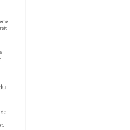
tème
rait
le
e
du
 de
et,