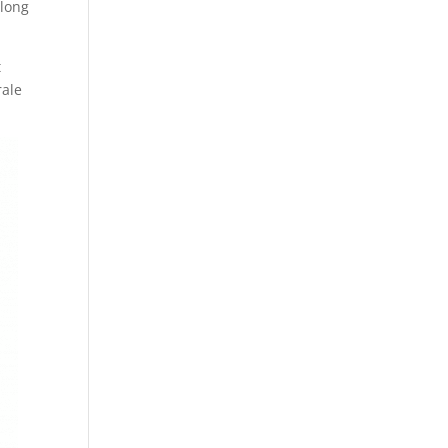
 long
t
rale