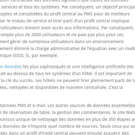
 services et tous les systèmes.
Par conséquent, un objectif principa
toyées et consolidées du profil central au PMS pour de meilleurs
er le niveau de service et tirer parti d’un profil central implique
utilisateurs doivent avoir accès aux informations.
Par conséquent, 
 compte plus de 2000 utilisateurs et ne paie pas plus pour ces
ent gérer de nombreux utilisateurs dans un environnement
ement éliminé la charge administrative de l’équation avec un mod
nique (SSO).
Si, par exemple,
de données
les plus sophistiqués
et une intelligence artificielle (IA)
cute au-dessus de tous les systèmes d’un hôtel.
Il est important de
la clé du succès.
Les hôtels ne peuvent tirer pleinement parti de l
ées, nettoyées et disponibles de manière centralisée.
C’est la
s données PMS et e-mail.
Les autres sources de données essentielle
e de réservation de table, la gestion des commentaires, le site We
rocessus unique de nettoyage des données en plus de 350 étapes a
es données de n’importe quel nombre de sources.
Seuls ceux qui s
es dans un profil d’invité central peuvent ensuite acquérir des