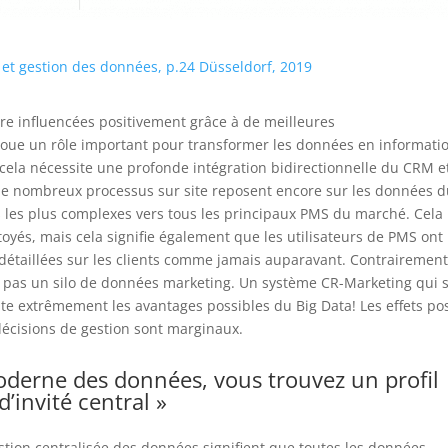
et gestion des données, p.24 Düsseldorf, 2019
tre influencées positivement grâce à de meilleures
lle joue un rôle important pour transformer les données en informati
cela nécessite une profonde intégration bidirectionnelle du CRM e
 nombreux processus sur site reposent encore sur les données 
es les plus complexes vers tous les principaux PMS du marché.
Cela
toyés, mais cela signifie également que les utilisateurs de PMS ont
 détaillées sur les clients comme jamais auparavant.
Contrairement
t pas un silo de données marketing.
Un système CR-Marketing qui 
ite extrêmement les avantages possibles du Big Data!
Les effets pos
 décisions de gestion sont marginaux.
oderne des données, vous trouvez un profil
d’invité central »
stion centralisée des données signifient que toutes les données