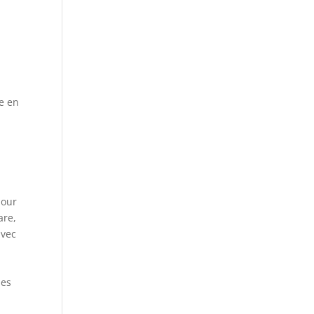
le en
pour
are,
avec
mes