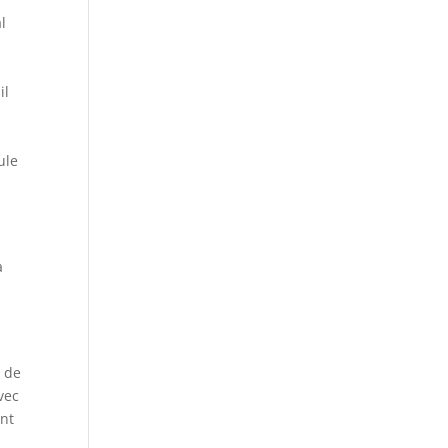
l
il
ule
a
s
b de
vec
ont