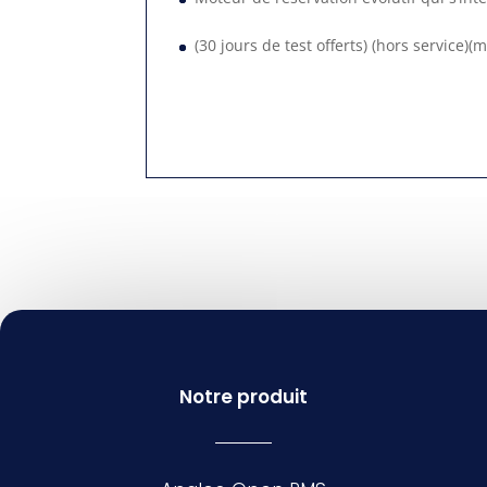
(30 jours de test offerts) (hors service)(
Notre produit