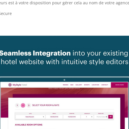
urs est à votre disposition pour gérer cela au nom de votre agenc
Secure