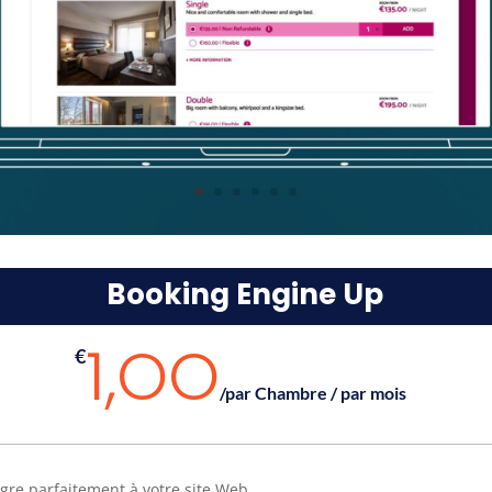
Booking Engine Up
1,OO
€
/
par Chambre / par mois
ègre parfaitement à votre site Web.