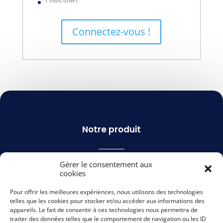
1 mois offert
Connectez-vous !
Notre produit
Gérer le consentement aux
Apaleo Open PMS
cookies
Nos services
Pour offrir les meilleures expériences, nous utilisons des technologies
Apaleo Store
telles que les cookies pour stocker et/ou accéder aux informations des
appareils. Le fait de consentir à ces technologies nous permettra de
Livres blancs
traiter des données telles que le comportement de navigation ou les ID